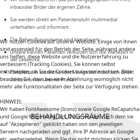
intraoraler Bilder der eigenen Zähne.
Sie werden direkt am Patientenstuhl multimedial
unterhalten und informiert.
Die Behandlungsräume sind klimatisiert.
Wir nutzen Cookies auf unserer Website. Einige von ihnen
sind essenziell für den Betrieb der Seite, während andere
Unsere kleinen Patienten verkürzen sich die Wartezeit in
uns helfen, diese Website und die Nutzererfahrung zu
der Leseecke.
verbessern (Tracking Cookies). Sie können selbst
entscheiden, ob Sie die Cookies zulassen möchten. Bitte
Parkplätze in ausreichender Menge befinden sich direkt
beachten Sie, dass bei einer Ablehnung womöglich nicht
vor bzw. hinter unserer Praxis.
mehr alle Funktionalitäten der Seite zur Verfügung stehen.
HINWEIS:
Wir haben FontAwesome (Icons) sowie Google ReCapatcha
BEHANDLUNGSRÄUME
und Google Maps integriert. Diese werden nach dem sie
auf "Akzeptieren" geklickt haben von den jeweiligen
Servern nachgeladen und ggf. ihre IP Adresse an Google
etc. weitergeleitet. Wenn Sie das nicht möchten klicken Sie