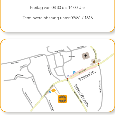
Freitag von 08.30 bis 14.00 Uhr
Terminvereinbarung unter 09461 / 1616
+