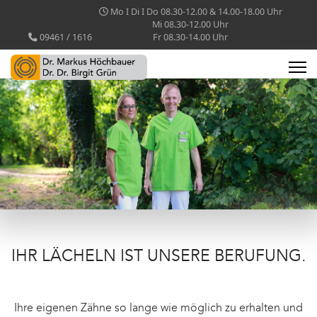
Mo I Di I Do 08.30-12.00 & 14.00-18.00 Uhr
Mi 08.30-12.00 Uhr
09461 / 1616
Fr 08.30-14.00 Uhr
IHR LÄCHELN IST UNSERE BERUFUNG.
Ihre eigenen Zähne so lange wie möglich zu erhalten und