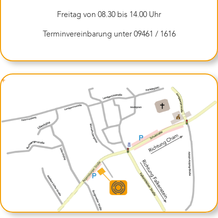
Freitag von 08.30 bis 14.00 Uhr
Terminvereinbarung unter 09461 / 1616
+