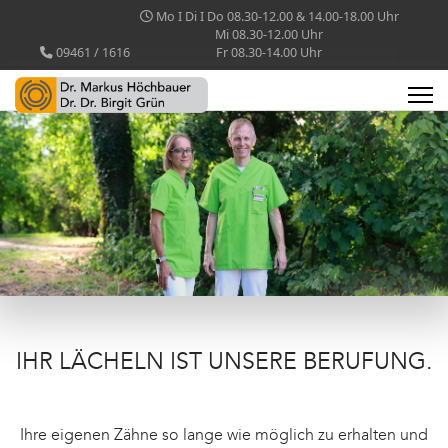
Mo I Di I Do 08.30-12.00 & 14.00-18.00 Uhr
Mi 08.30-12.00 Uhr
09461 / 1616
Fr 08.30-14.00 Uhr
IHR LÄCHELN IST UNSERE BERUFUNG.
Ihre eigenen Zähne so lange wie möglich zu erhalten und